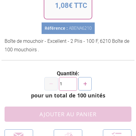
de
1,08€ TTC
la
Galerie
d’images
Référence :
ABENA6210
Boîte de mouchoir - Excellent - 2 Plis - 100 F, 6210 Boîte de
100 mouchoirs .
Quantité:
pour un total de
100
unités
AJOUTER AU PANIER