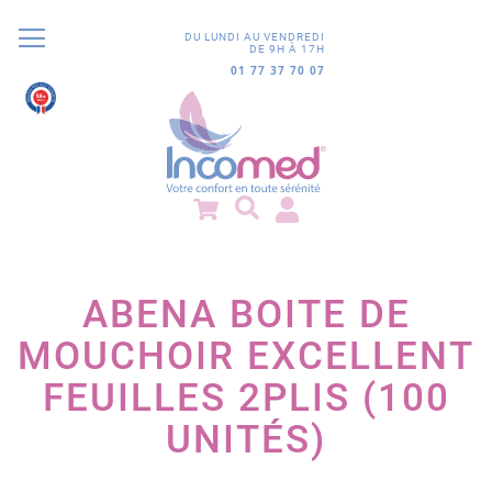
DU LUNDI AU VENDREDI
DE 9H À 17H
01 77 37 70 07
9.8
/10
852 avis
ABENA BOITE DE
MOUCHOIR EXCELLENT
FEUILLES 2PLIS (100
UNITÉS)