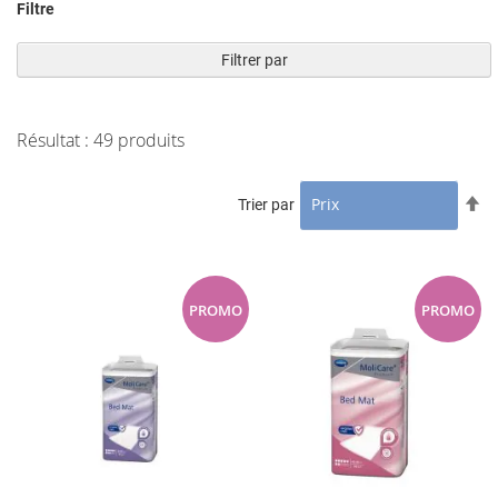
Filtre
Filtrer par
Résultat :
49
produits
Pa
Trier par
or
dé
PROMO
PROMO