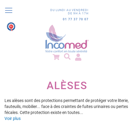
DU LUNDI AU VENDREDI
DE 9H À 17H
01 77 37 70 07
9.8
/10
852 avis
ALÈSES
Les alèses sont des protections permettant de protéger votre literie,
fauteuils, mobilier... face à des craintes de fuites urinaires ou pertes
fécales. Cette protection existe en toutes...
Voir plus