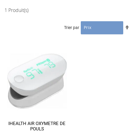
1
Produit(s)
Pa
Trier par
or
dé
IHEALTH AIR OXYMETRE DE
POULS