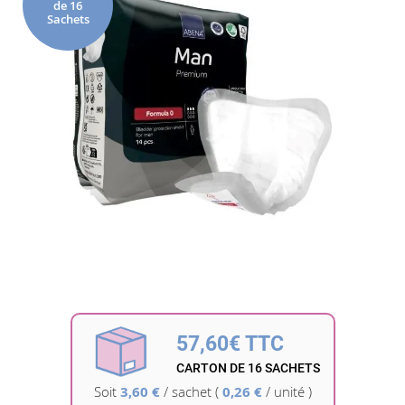
de 16
de
Sachets
la
galerie
d’images
Passer
au
début
57,60€ TTC
de
la
CARTON DE 16 SACHETS
Galerie
Soit
3,60 €
/
sachet
(
0,26 €
/ unité )
d’images