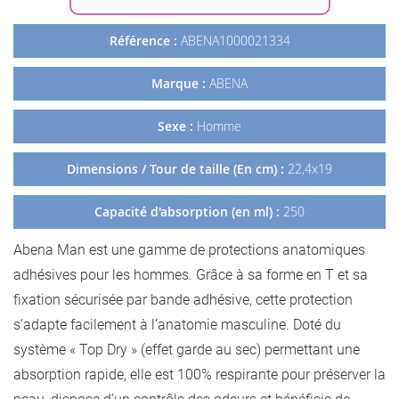
Référence :
ABENA1000021334
Marque :
ABENA
Sexe :
Homme
Dimensions / Tour de taille (En cm) :
22,4x19
Capacité d'absorption (en ml) :
250
Abena Man est une gamme de protections anatomiques
adhésives pour les hommes. Grâce à sa forme en T et sa
fixation sécurisée par bande adhésive, cette protection
s’adapte facilement à l’anatomie masculine. Doté du
système « Top Dry » (effet garde au sec) permettant une
absorption rapide, elle est 100% respirante pour préserver la