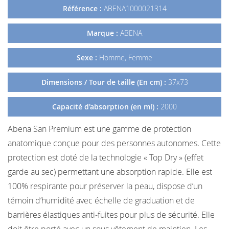
Référence :
ABENA1000021314
Marque :
ABENA
Sexe :
Homme, Femme
Dimensions / Tour de taille (En cm) :
37x73
Capacité d'absorption (en ml) :
2000
Abena San Premium est une gamme de protection
anatomique conçue pour des personnes autonomes. Cette
protection est doté de la technologie « Top Dry » (effet
garde au sec) permettant une absorption rapide. Elle est
100% respirante pour préserver la peau, dispose d’un
témoin d’humidité avec échelle de graduation et de
barrières élastiques anti-fuites pour plus de sécurité. Elle
doit être porté avec un sous vêtement de maintien. Les