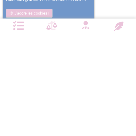
J'adore les cookies !
Non j'ai trop mangé
Plus d'informations
NOTRE CHARTE QUALITÉ
Satisfait ou
Emballage
Entreprise
Remboursé
confidentiel
militante
Paiement
Livraison
sécurisé