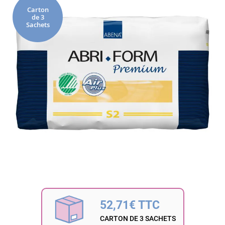
fin
Carton
de 3
de
Sachets
la
galerie
d’images
Passer
au
début
52,71€ TTC
de
la
CARTON DE 3 SACHETS