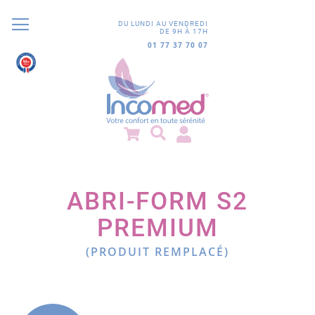
DU LUNDI AU VENDREDI
DE 9H À 17H
01 77 37 70 07
9.8
/10
852 avis
ABRI-FORM S2
PREMIUM
(PRODUIT REMPLACÉ)
Passer
à
la