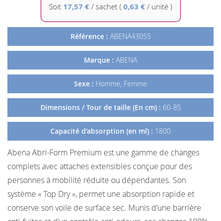
Galerie
Soit
17,57 €
/
sachet
(
0,63 €
/ unité )
d’images
Référence :
ABENA43055
Marque :
ABENA
Sexe :
Homme, Femme
Dimensions / Tour de taille (En cm) :
60-85
Capacité d'absorption (en ml) :
1800
Abena Abri-Form Premium est une gamme de changes
complets avec attaches extensibles conçue pour des
personnes à mobilité réduite ou dépendantes. Son
système « Top Dry », permet une absorption rapide et
conserve son voile de surface sec. Munis d’une barrière