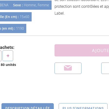
BENA
Sexe :
Homme, Femme
protection sont contrôlées et ap
Label.
le (En cm) :
15x60
 (en ml) :
1190
sachets:
AJOUTE
e
80
unités
DESCRIPTION DÉTAILLÉE
PLUS D'INFORMATIONS