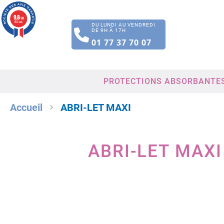
9.8
/10
852 avis
DU LUNDI AU VENDREDI
DE 9H À 17H
01 77 37 70 07
PROTECTIONS ABSORBANTE
Accueil
ABRI-LET MAXI
ABRI-LET MAXI