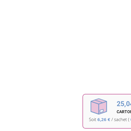
25,0
CARTON
Soit
6,26 €
/
sachet
(