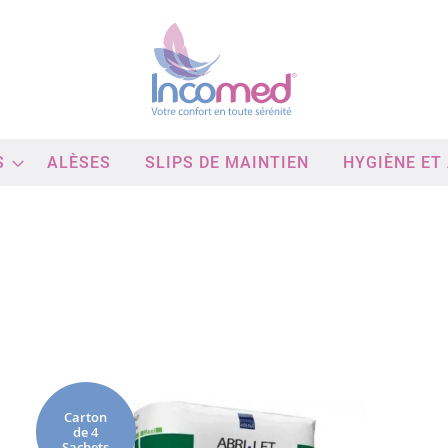
S
ALÈSES
SLIPS DE MAINTIEN
HYGIÈNE ET
Passer
à
la
fin
Carton
de 4
de
Sachets