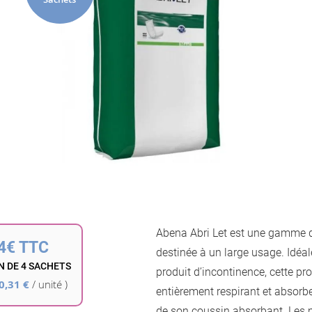
la
galerie
d’images
Passer
au
Abena Abri Let est une gamme de
début
4€ TTC
de
destinée à un large usage. Idéa
la
 DE 4 SACHETS
produit d’incontinence, cette pr
Galerie
0,31 €
/ unité )
entièrement respirant et absorb
d’images
de son coussin absorbant. Les m