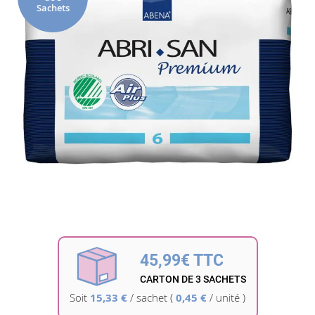
Sachets
la
galerie
d’images
Passer
au
début
45,99€ TTC
de
la
CARTON DE 3 SACHETS
Galerie
Soit
15,33 €
/
sachet
(
0,45 €
/ unité )
d’images