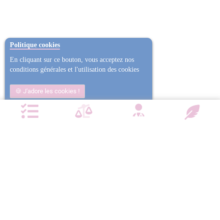
Politique cookies
En cliquant sur ce bouton, vous acceptez nos
conditions générales et l'utilisation des cookies
J'adore les cookies !
Non j'ai trop mangé
Plus d'informations
NOTRE CHARTE QUALITÉ
Satisfait ou
Emballage
Entreprise
Remboursé
confidentiel
militante