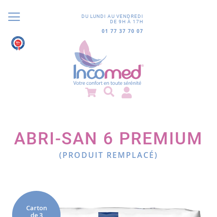
DU LUNDI AU VENDREDI
DE 9H À 17H
01 77 37 70 07
9.8
/10
852 avis
ABRI-SAN 6 PREMIUM
(PRODUIT REMPLACÉ)
Passer
à
la
fin
Carton
de 3
de