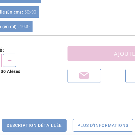
le (En cm) :
60x90
 (en ml) :
1000
é:
AJOUTE
e
30
Alèses
DESCRIPTION DÉTAILLÉE
PLUS D'INFORMATIONS