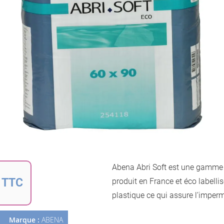
la
galerie
d’images
Passer
au
Abena Abri Soft est une gamme 
début
 TTC
de
produit en France et éco labellis
la
plastique ce qui assure l’imperm
Galerie
d’images
Marque :
ABENA