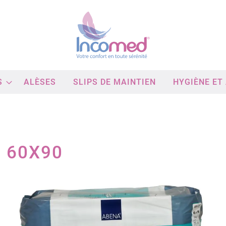
S
ALÈSES
SLIPS DE MAINTIEN
HYGIÈNE ET
 60X90
Passer
à
la
fin
de