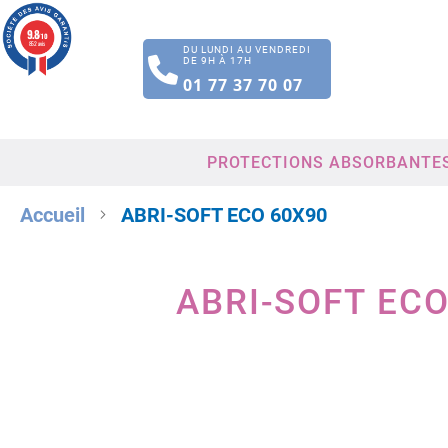
9.8
/10
852 avis
DU LUNDI AU VENDREDI
DE 9H À 17H
01 77 37 70 07
PROTECTIONS ABSORBANTE
Accueil
ABRI-SOFT ECO 60X90
ABRI-SOFT ECO