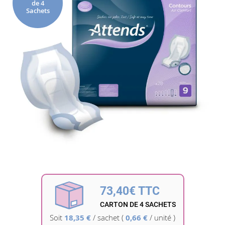
de 4
de
Sachets
la
galerie
d’images
Passer
au
début
73,40€ TTC
de
la
CARTON DE 4 SACHETS
Galerie
Soit
18,35 €
/
sachet
(
0,66 €
/ unité )
d’images