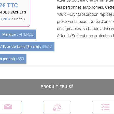
Attends Soft est une gamme de
début
2€ TTC
de
les personnes autonomes. Cette
la
 DE 8 SACHETS
"Quick-Dry" (absorption rapide) 
Galerie
0,28 €
/ unité )
préserver la peau. Dotée d’une p
d’images
désagréables, sa bande adhésiv
Marque :
ATTENDS
Attends Soft est une protection f
 Tour de taille (En cm) :
33x12
 (en ml) :
550
PRODUIT ÉPUISÉ