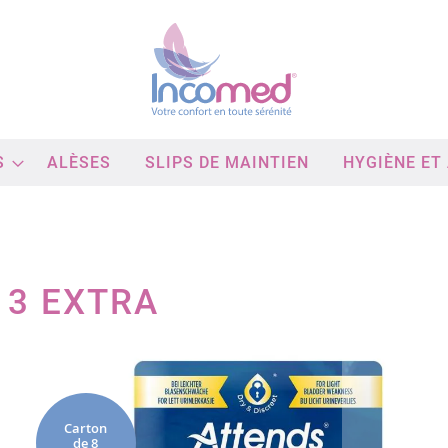
S
ALÈSES
SLIPS DE MAINTIEN
HYGIÈNE ET
 3 EXTRA
Passer
à
la
fin
Carton
de
de 8