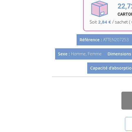
22,7
CARTON
Soit
2,84 €
/
sachet
(
Référence :
ATTEN207253
Sexe :
Homme, Femme
Dimensions /
Capacité d'absorption