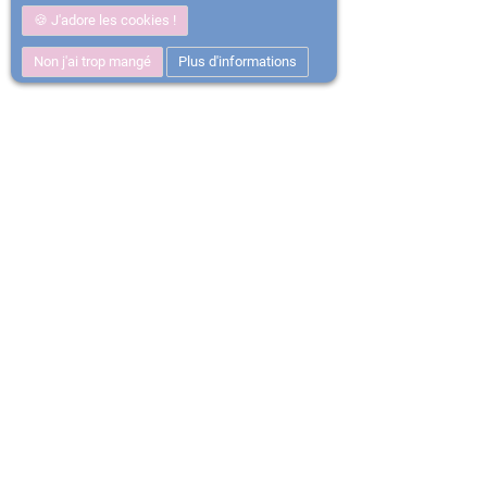
J'adore les cookies !
Non j'ai trop mangé
Plus d'informations
Satisfait ou
Ent
Remboursé
mil