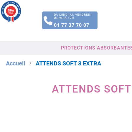
9.8
/10
851 avis
DU LUNDI AU VENDREDI
DE 9H À 17H
01 77 37 70 07
PROTECTIONS ABSORBANTE
Accueil
ATTENDS SOFT 3 EXTRA
ATTENDS SOFT