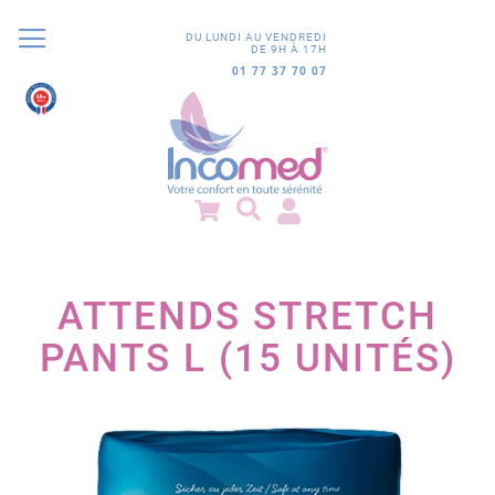
DU LUNDI AU VENDREDI
DE 9H À 17H
01 77 37 70 07
9.8
/10
852 avis
ATTENDS STRETCH
PANTS L (15 UNITÉS)
Passer
à
la
fin