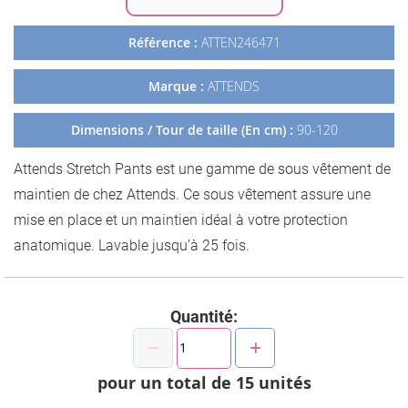
Galerie
d’images
Référence :
ATTEN246471
Marque :
ATTENDS
Dimensions / Tour de taille (En cm) :
90-120
Attends Stretch Pants est une gamme de sous vêtement de
maintien de chez Attends. Ce sous vêtement assure une
mise en place et un maintien idéal à votre protection
anatomique. Lavable jusqu’à 25 fois.
Quantité:
pour un total de
15
unités