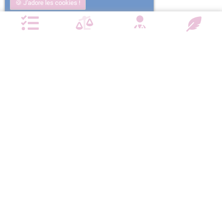
J'adore les cookies !
Non j'ai trop mangé
Plus d'informations
NOTRE CHARTE QUALITÉ
Satisfait ou
Emballage
Entreprise
Remboursé
confidentiel
militante
Paiement
Livraison
sécurisé
devant la porte