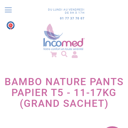
DU LUNDI AU VENDREDI
DE 9H À 17H
01 77 37 70 07
9.8
/10
852 avis
BAMBO NATURE PANTS
PAPIER T5 - 11-17KG
(GRAND SACHET)
Passer
à