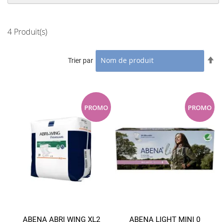
4
Produit(s)
Pa
Trier par
or
dé
PROMO
PROMO
ABENA ABRI WING XL2
ABENA LIGHT MINI 0