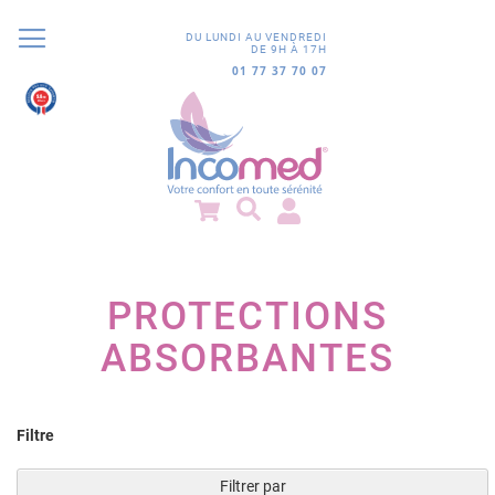
DU LUNDI AU VENDREDI
DE 9H À 17H
01 77 37 70 07
9.8
/10
852 avis
PROTECTIONS
ABSORBANTES
Filtre
Filtrer par