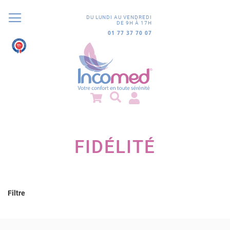
DU LUNDI AU VENDREDI
DE 9H À 17H
01 77 37 70 07
9.8
/10
852 avis
FIDÉLITÉ
Filtre