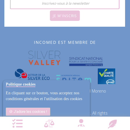
JE M'INSCRIS
INCOMED EST MEMBRE DE
Politique cookies
ZAC des Epineaux 13 avenue Roland Moreno
En cliquant sur ce bouton, vous acceptez nos
95740 Frépillon
conditions générales et l'utilisation des cookies
J'adore les cookies !
Copyright © 2013-2026 Magento, Inc. All rights
reserved.
Non j'ai trop mangé
Plus d'informations