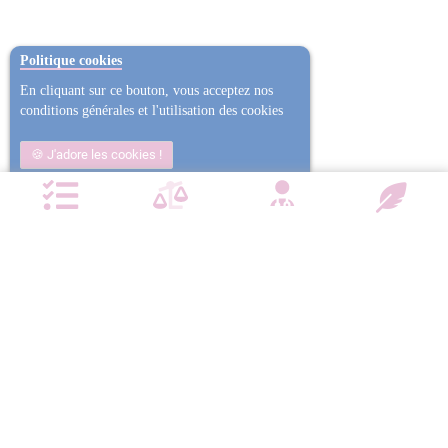
Politique cookies
En cliquant sur ce bouton, vous acceptez nos
conditions générales et l'utilisation des cookies
J'adore les cookies !
Non j'ai trop mangé
Plus d'informations
NOTRE CHARTE QUALITÉ
Satisfait ou
Emballage
Entreprise
Remboursé
confidentiel
militante