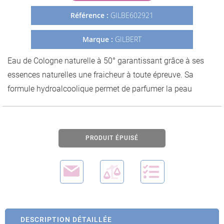
Galerie
Référence :
GILBE602921
d’images
Marque :
GILBERT
Eau de Cologne naturelle à 50° garantissant grâce à ses
essences naturelles une fraicheur à toute épreuve. Sa
formule hydroalcoolique permet de parfumer la peau
PRODUIT ÉPUISÉ
DESCRIPTION DÉTAILLÉE