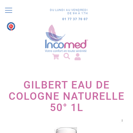
DU LUNDI AU VENDREDI
DE 9H À 17H
01 77 37 70 07
9.8
/10
852 avis
GILBERT EAU DE
COLOGNE NATURELLE
50° 1L
Passer
à