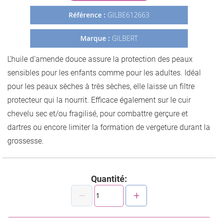
Galerie
Référence :
GILBE612663
d’images
Marque :
GILBERT
L'huile d'amende douce assure la protection des peaux
sensibles pour les enfants comme pour les adultes. Idéal
pour les peaux sèches à très sèches, elle laisse un filtre
protecteur qui la nourrit. Efficace également sur le cuir
chevelu sec et/ou fragilisé, pour combattre gerçure et
dartres ou encore limiter la formation de vergeture durant la
grossesse.
Quantité: