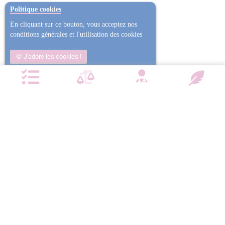
Politique cookies
En cliquant sur ce bouton, vous acceptez nos
conditions générales et l'utilisation des cookies
J'adore les cookies !
Non j'ai trop mangé
Plus d'informations
NOTRE CHARTE QUALITÉ
Satisfait ou
Emballage
Entreprise
Remboursé
confidentiel
militante