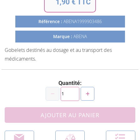
1,90 € TTC
de
la
Galerie
Référence :
ABENA1999903486
d’images
Marque :
ABENA
Gobelets destinés au dosage et au transport des
médicaments.
Quantité:
AJOUTER AU PANIER