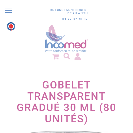
DU LUNDI AU VENDREDI
DE 9H À 17H
01 77 37 70 07
9.8
/10
852 avis
GOBELET
TRANSPARENT
GRADUÉ 30 ML (80
UNITÉS)