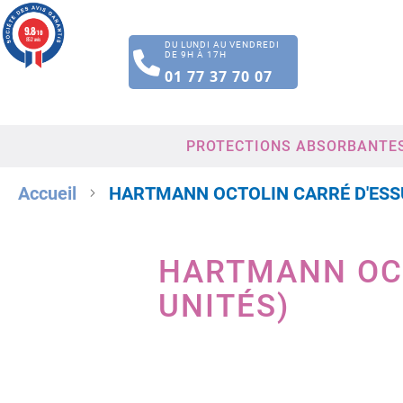
9.8
/10
852 avis
DU LUNDI AU VENDREDI
DE 9H À 17H
01 77 37 70 07
PROTECTIONS ABSORBANTE
Accueil
HARTMANN OCTOLIN CARRÉ D'ESSU
HARTMANN OCT
UNITÉS)