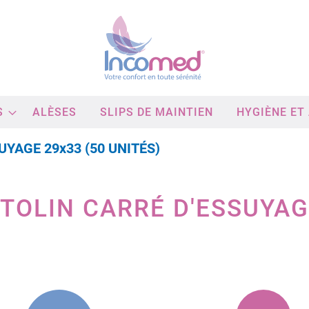
S
ALÈSES
SLIPS DE MAINTIEN
HYGIÈNE ET
YAGE 29x33 (50 UNITÉS)
OLIN CARRÉ D'ESSUYAGE
Passer
à
la