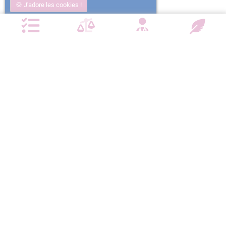
J'adore les cookies !
Non j'ai trop mangé
Plus d'informations
NOTRE CHARTE QUALITÉ
Satisfait ou
Emballage
Entreprise
Remboursé
confidentiel
militante
Paiement
Livraison
sécurisé
devant la porte