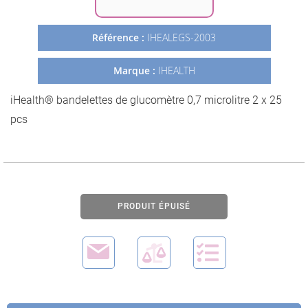
Galerie
d’images
Référence :
IHEALEGS-2003
Marque :
IHEALTH
iHealth® bandelettes de glucomètre 0,7 microlitre 2 x 25
pcs
PRODUIT ÉPUISÉ