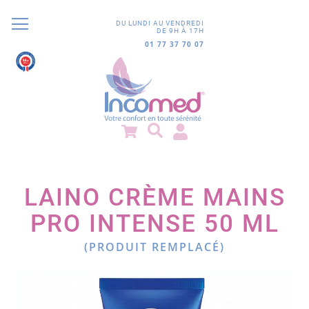
DU LUNDI AU VENDREDI
DE 9H À 17H
01 77 37 70 07
9.8
/10
852 avis
LAINO CRÈME MAINS
PRO INTENSE 50 ML
(PRODUIT REMPLACÉ)
Passer
à
la