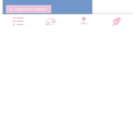
J'adore les cookies !
Non j'ai trop mangé
Plus d'informations
NOTRE CHARTE QUALITÉ
Satisfait ou
Emballage
Entreprise
Remboursé
confidentiel
militante
Paiement
Livraison
sécurisé
devant la porte