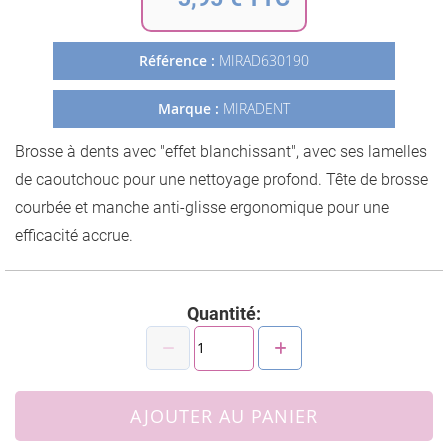
de
la
Galerie
Référence :
MIRAD630190
d’images
Marque :
MIRADENT
Brosse à dents avec "effet blanchissant", avec ses lamelles
de caoutchouc pour une nettoyage profond. Tête de brosse
courbée et manche anti-glisse ergonomique pour une
efficacité accrue.
Quantité:
AJOUTER AU PANIER