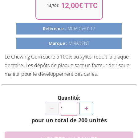
de
12,00€ TTC
14,70€
la
Galerie
d’images
Référence :
MIRAD630117
Marque :
MIRADENT
Le Chewing Gum sucré à 100% au xylitol réduit la plaque
dentaire. Les dépôts de plaque sont un facteur de risque
majeur pour le développement des caries.
Quantité:
pour un total de
200
unités