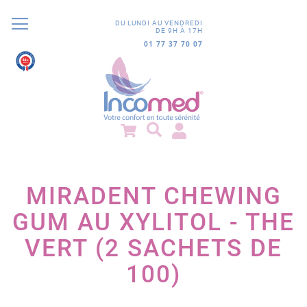
DU LUNDI AU VENDREDI
DE 9H À 17H
01 77 37 70 07
9.8
/10
851 avis
MIRADENT CHEWING
GUM AU XYLITOL - THE
VERT (2 SACHETS DE
100)