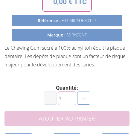
0,00 € TTC
de
la
Galerie
Référence :
FID-MIRAD630117
d’images
Marque :
MIRADENT
Le Chewing Gum sucré à 100% au xylitol réduit la plaque
dentaire. Les dépôts de plaque sont un facteur de risque
majeur pour le développement des caries.
Quantité:
AJOUTER AU PANIER