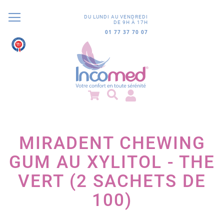
DU LUNDI AU VENDREDI
DE 9H À 17H
01 77 37 70 07
9.8
/10
852 avis
MIRADENT CHEWING
GUM AU XYLITOL - THE
VERT (2 SACHETS DE
100)