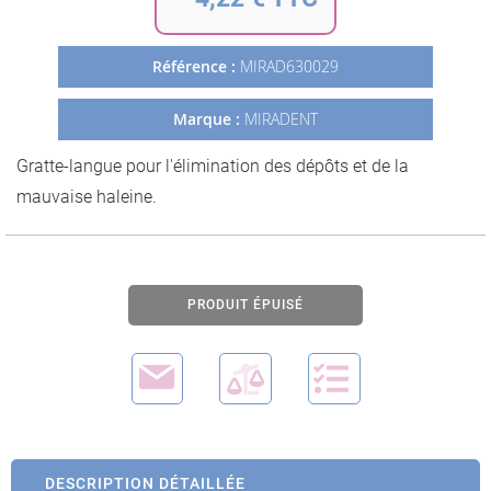
de
la
Galerie
Référence :
MIRAD630029
d’images
Marque :
MIRADENT
Gratte-langue pour l'élimination des dépôts et de la
mauvaise haleine.
PRODUIT ÉPUISÉ
DESCRIPTION DÉTAILLÉE