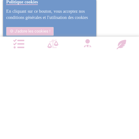
Politique cookies
En cliquant sur ce bouton, vous acceptez nos
conditions générales et l'utilisation des cookies
J'adore les cookies !
Non j'ai trop mangé
Plus d'informations
NOTRE CHARTE QUALITÉ
Satisfait ou
Emballage
Entreprise
Remboursé
confidentiel
militante