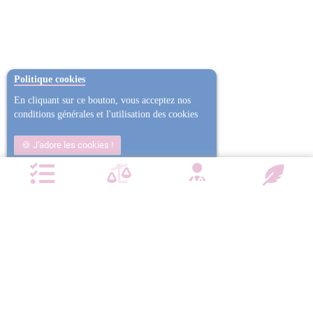
Politique cookies
En cliquant sur ce bouton, vous acceptez nos
conditions générales et l'utilisation des cookies
J'adore les cookies !
Non j'ai trop mangé
Plus d'informations
NOTRE CHARTE QUALITÉ
Satisfait ou
Emballage
Entreprise