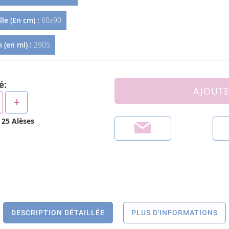
le (En cm) :
60x90
 (en ml) :
2905
é:
AJOUTE
e
25
Alèses
DESCRIPTION DÉTAILLÉE
PLUS D'INFORMATIONS