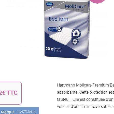
la
galerie
d’images
Passer
au
Hartmann Molicare Premium Be
début
2€ TTC
de
absorbante. Cette protection est
la
fauteuil. Elle est constituée d’
Galerie
voile et d’un film intraversable 
d’images
Marque :
HARTMANN