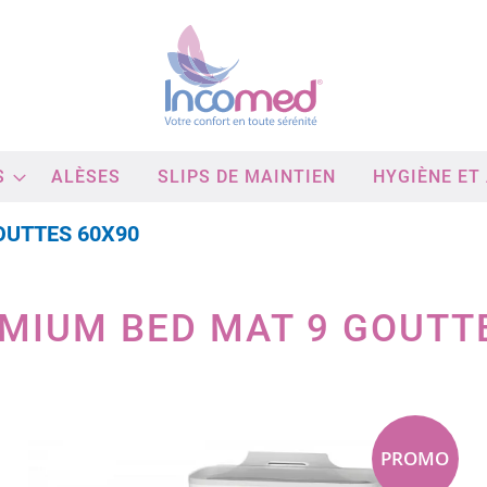
S
ALÈSES
SLIPS DE MAINTIEN
HYGIÈNE ET
OUTTES 60X90
MIUM BED MAT 9 GOUTT
Passer
à
la
fin
PROMO
de