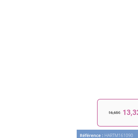
13,3
16,65€
Référence :
HARTM161090