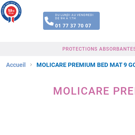
9.8
/10
852 avis
DU LUNDI AU VENDREDI
DE 9H À 17H
01 77 37 70 07
PROTECTIONS ABSORBANTE
Accueil
MOLICARE PREMIUM BED MAT 9 G
MOLICARE PRE