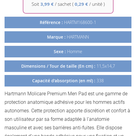
Galerie
Soit
3,99 €
/
sachet
(
0,29 €
/ unité )
d’images
Référence :
HARTM168600-1
Marque :
HARTMANN
Sexe :
Homme
Dimensions / Tour de taille (En cm) :
11,5x14,7
Capacité d'absorption (en ml) :
338
Hartmann Molicare Premium Men Pad est une gamme de
protection anatomique adhésive pour les hommes actifs
autonomes. Cette protection apporte discrétion et confort à
son utilisateur par sa forme adaptée à l’anatomie
masculine et avec ses barrières anti-fuites. Elle dispose