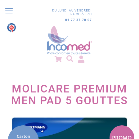
DU LUNDI AU VENDREDI
DE 9H À 17H
01 77 37 70 07
9.8
/10
851 avis
MOLICARE PREMIUM
MEN PAD 5 GOUTTES
Passer
à
la
fin
Carton
PROMO