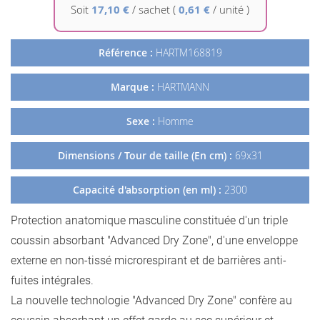
Galerie
Soit
17,10 €
/
sachet
(
0,61 €
/ unité )
d’images
Référence :
HARTM168819
Marque :
HARTMANN
Sexe :
Homme
Dimensions / Tour de taille (En cm) :
69x31
Capacité d'absorption (en ml) :
2300
Protection anatomique masculine constituée d'un triple
coussin absorbant "Advanced Dry Zone", d'une enveloppe
externe en non-tissé microrespirant et de barrières anti-
fuites intégrales.
La nouvelle technologie "Advanced Dry Zone" confère au