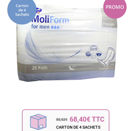
fin
Carton
PROMO
de 4
de
Sachets
la
galerie
d’images
Passer
au
début
68,40€ TTC
85,52€
de
la
CARTON DE 4 SACHETS