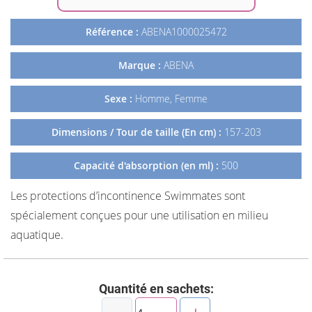
Référence :
ABENA1000025472
Marque :
ABENA
Sexe :
Homme, Femme
Dimensions / Tour de taille (En cm) :
157-203
Capacité d'absorption (en ml) :
500
Les protections d’incontinence Swimmates sont
spécialement conçues pour une utilisation en milieu
aquatique.
Quantité en sachets: