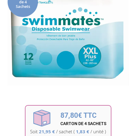
de 4
de
Sachets
la
galerie
d’images
Passer
au
début
87,80€ TTC
de
la
CARTON DE 4 SACHETS
Galerie
Soit
21,95 €
/
sachet
(
1,83 €
/ unité )
d’images