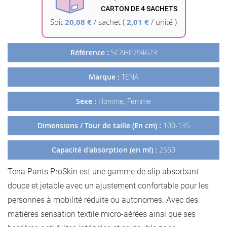
la
CARTON DE 4 SACHETS
Galerie
Soit
20,08 €
/
sachet
(
2,01 €
/ unité )
d’images
Référence :
SCAHP794623
Marque :
TENA
Sexe :
Homme, Femme
Dimensions / Tour de taille (En cm) :
100-135
Capacité d'absorption (en ml) :
2550
Tena Pants ProSkin est une gamme de slip absorbant
douce et jetable avec un ajustement confortable pour les
personnes à mobilité réduite ou autonomes. Avec des
matières sensation textile micro-aérées ainsi que ses