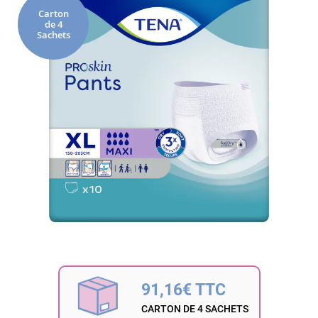
fin
Carton
de 4
de
Sachets
la
galerie
d’images
Passer
au
début
91,16€ TTC
de
la
CARTON DE 4 SACHETS