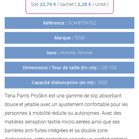
Galerie
Soit
22,79 €
/
sachet
(
2,28 €
/ unité )
d’images
Référence :
SCAHP794762
Marque :
TENA
Sexe :
Homme, Femme
Dimensions / Tour de taille (En cm) :
120-160
Capacité d'absorption (en ml) :
2600
Tena Pants ProSkin est une gamme de slip absorbant
douce et jetable avec un ajustement confortable pour les
personnes à mobilité réduite ou autonomes. Avec des
matières sensation textile micro-aérées ainsi que ses
barrières anti-fuites intégrées et sa double zone