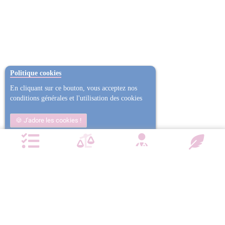
Politique cookies
En cliquant sur ce bouton, vous acceptez nos
conditions générales et l'utilisation des cookies
J'adore les cookies !
Non j'ai trop mangé
Plus d'informations
NOTRE CHARTE QUALITÉ
Satisfait ou
Emballage
Entreprise