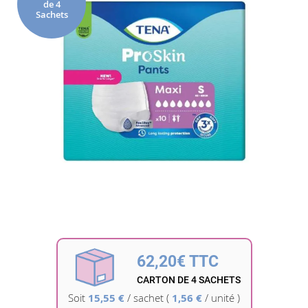
de 4
de
Sachets
la
galerie
d’images
Passer
au
début
62,20€ TTC
de
la
CARTON DE 4 SACHETS
Galerie
Soit
15,55 €
/
sachet
(
1,56 €
/ unité )
d’images