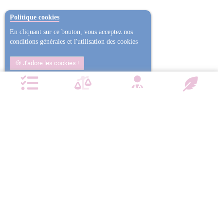
Politique cookies
En cliquant sur ce bouton, vous acceptez nos
conditions générales et l'utilisation des cookies
J'adore les cookies !
Non j'ai trop mangé
Plus d'informations
NOTRE CHARTE QUALITÉ
Satisfait ou
Emballage
Entreprise
Remboursé
confidentiel
militante