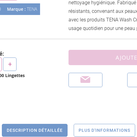
nettoyage hygiénique. Fabriqué 
d’images
0
Marque :
TENA
résistants, convenant aux peaux
avec les produits TENA Wash C
usage quotidien pour une peau p
é:
AJOUTE
00
Lingettes
DESCRIPTION DÉTAILLÉE
PLUS D'INFORMATIONS