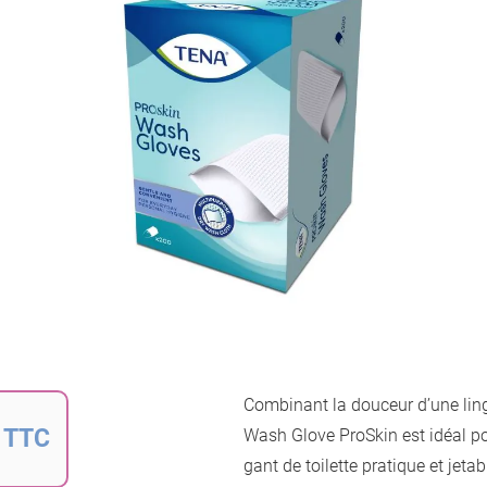
fin
de
la
galerie
d’images
Passer
au
Combinant la douceur d’une lin
début
 TTC
de
Wash Glove ProSkin est idéal pou
la
gant de toilette pratique et jeta
Galerie