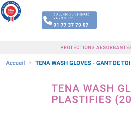
9.8
/10
852 avis
DU LUNDI AU VENDREDI
DE 9H À 17H
01 77 37 70 07
PROTECTIONS ABSORBANTE
Accueil
TENA WASH GLOVES - GANT DE TOI
TENA WASH GL
PLASTIFIES (2