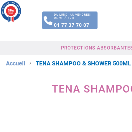
9.8
/10
852 avis
DU LUNDI AU VENDREDI
DE 9H À 17H
01 77 37 70 07
PROTECTIONS ABSORBANTE
Accueil
TENA SHAMPOO & SHOWER 500ML
TENA SHAMPO