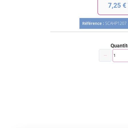
7,25 €
Référence :
SCAHP1207
Quantit