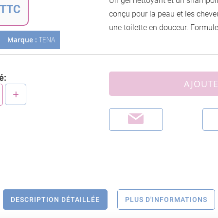
Un gel nettoyant et un shampoi
début
 TTC
de
conçu pour la peau et les cheve
la
une toilette en douceur. Formule 
Galerie
Marque :
TENA
d’images
é:
AJOUTE
DESCRIPTION DÉTAILLÉE
PLUS D'INFORMATIONS