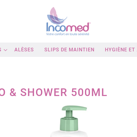
S
ALÈSES
SLIPS DE MAINTIEN
HYGIÈNE ET
O & SHOWER 500ML
Passer
à
la
fin
de