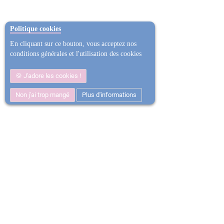
Politique cookies
En cliquant sur ce bouton, vous acceptez nos
conditions générales et l'utilisation des cookies
J'adore les cookies !
Non j'ai trop mangé
Plus d'informations
Satisfait ou
Ent
Remboursé
mil