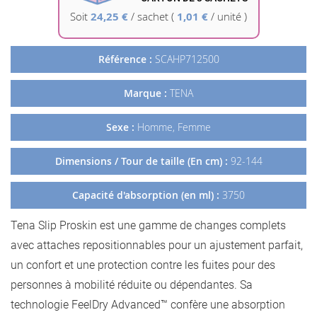
Galerie
Soit
24,25 €
/
sachet
(
1,01 €
/ unité )
d’images
Référence :
SCAHP712500
Marque :
TENA
Sexe :
Homme, Femme
Dimensions / Tour de taille (En cm) :
92-144
Capacité d'absorption (en ml) :
3750
Tena Slip Proskin est une gamme de changes complets
avec attaches repositionnables pour un ajustement parfait,
un confort et une protection contre les fuites pour des
personnes à mobilité réduite ou dépendantes. Sa
technologie FeelDry Advanced™ confère une absorption