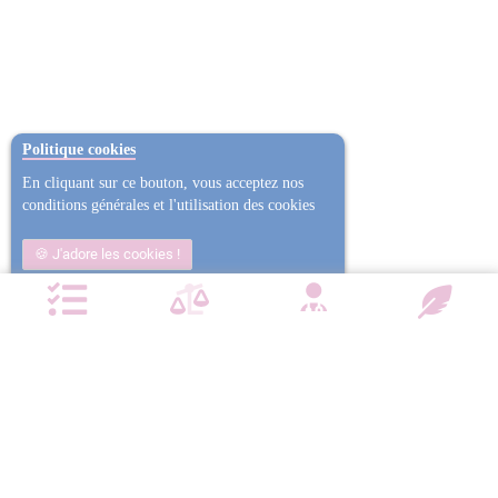
Politique cookies
En cliquant sur ce bouton, vous acceptez nos
conditions générales et l'utilisation des cookies
J'adore les cookies !
Non j'ai trop mangé
Plus d'informations
NOTRE CHARTE QUALITÉ
Satisfait ou
Emballage
Entreprise