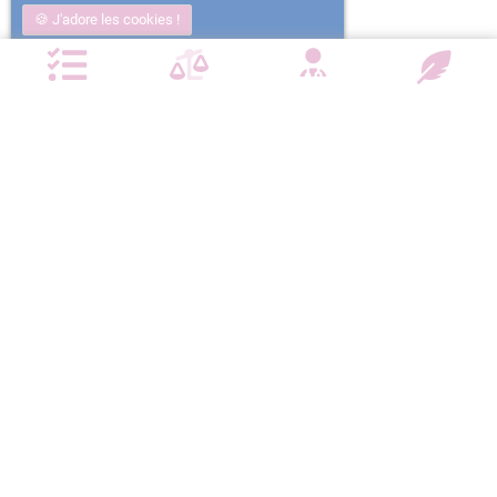
J'adore les cookies !
Non j'ai trop mangé
Plus d'informations
NOTRE CHARTE QUALITÉ
Satisfait ou
Emballage
Entreprise
Remboursé
confidentiel
militante
Paiement
Livraison
sécurisé
devant la porte