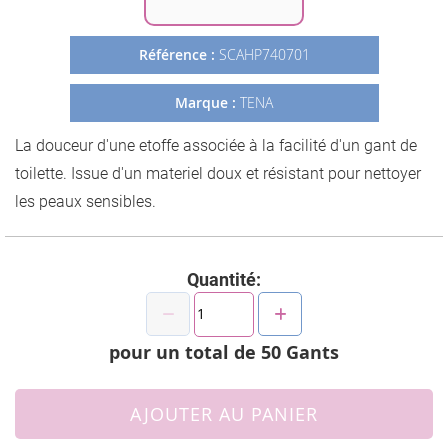
Galerie
d’images
Référence :
SCAHP740701
Marque :
TENA
La douceur d'une etoffe associée à la facilité d'un gant de
toilette. Issue d'un materiel doux et résistant pour nettoyer
les peaux sensibles.
Quantité:
pour un total de
50
Gants
AJOUTER AU PANIER