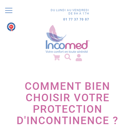
DU LUNDI AU VENDREDI
DE 9H À 17H
01 77 37 70 07
9.8
/10
852 avis
COMMENT BIEN
CHOISIR VOTRE
PROTECTION
D'INCONTINENCE ?