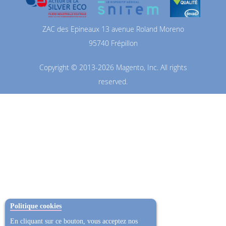
ZAC des Epineaux 13 avenue Roland Moreno
95740 Frépillon
Copyright © 2013-2026 Magento, Inc. All rights
reserved.
Politique cookies
En cliquant sur ce bouton, vous acceptez nos