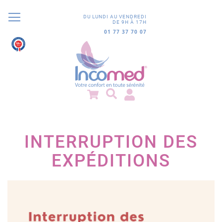
DU LUNDI AU VENDREDI
DE 9H À 17H
01 77 37 70 07
9.8
/10
851 avis
INTERRUPTION DES
EXPÉDITIONS