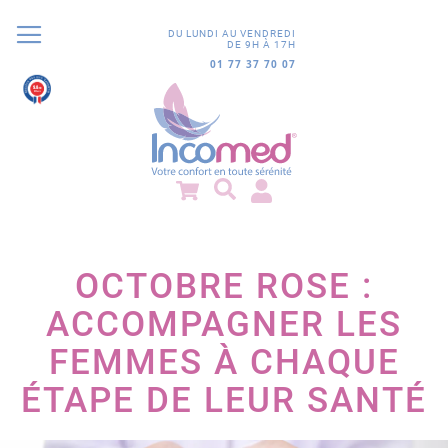
DU LUNDI AU VENDREDI
DE 9H À 17H
01 77 37 70 07
9.8
/10
852 avis
OCTOBRE ROSE :
ACCOMPAGNER LES
FEMMES À CHAQUE
ÉTAPE DE LEUR SANTÉ